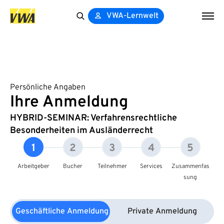
VWA-Lernwelt
Search
for:
Persönliche Angaben
Ihre Anmeldung
HYBRID-SEMINAR: Verfahrensrechtliche
Besonderheiten im Ausländerrecht
1
2
3
4
5
Arbeitgeber
Bucher
Teilnehmer
Services
Zusammenfas
sung
Geschäftliche Anmeldung
Private Anmeldung