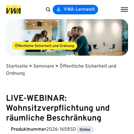
VWA-Lernwelt
Search
for:
Öffentliche Sicherheit und Ordnung
Startseite
>
Seminare
>
Öffentliche Sicherheit und
Ordnung
LIVE-WEBINAR:
Wohnsitzverpflichtung und
räumliche Beschränkung
Produktnummer
2026-1658SD
Online