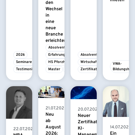
mieten
den
Wechsel
in
eine
neue
Branche
erleichtert
Absolvent/-in
2026
Erfahrungsbericht
Absolvent/-in
Seminare
HS Pforzheim
Wirtschaftspsychologie
VWA-
Testimonial
Master
MBA
Zertifikatskurs
Bildungshau
21.07.2026
20.07.2026
Neu
Neuer
ab
Zertifikatskurs
August
14.07.2026
KI-
22.07.2026
2026:
Ein
Management