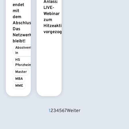
Anlass:
endet
LIVE-
mit
Webinar
dem
zum
Abschluss.
Hitzeaktionsplan
Das
vorgezogen
Netzwerk
bleibt!
Absolvent/-
in
HS 
Pforzheim
Master
MBA
MME
1
2
3
4
5
6
7
Weiter