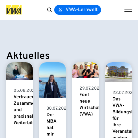
VWA-Lernwelt
Search
for:
Aktuelles
29.07.2026
05.08.2026
22.07.2026
Fünf
Vertrauensvolle
Das
neue
Zusammenarbeit
VWA-
Wirtschaftspsychologinnen
30.07.2026
und
Bildungsha
(VWA)
Der
praxisnahe
für
MBA
Weiterbildung
Ihre
hat
Veranstaltu
mir