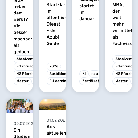
MBA
Startklar
MBA,
startet
neben
im
der
im
dem
öffentlichen
weit
Januar
Beruf?
Dienst
mehr
Viel
– der
vermittelt
besser
Azubi
als
machbar
Guide
Fachwissen
als
gedacht
Absolvent/-in
Absolvent/-i
Erfahrungsbericht
2026
Erfahrungsbe
HS Pforzheim
Ausbildung
KI
neu
HS Pforzhei
Master
MBA
E-Learning
Zertifikatskurs
Master
M
01.07.2026
09.07.2026
Aus
Ein
aktuellem
Studium