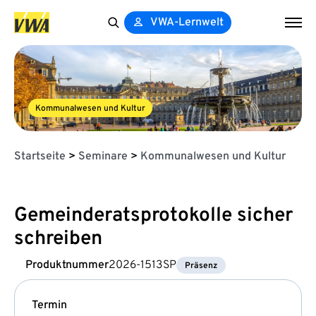
VWA-Lernwelt
Search
for:
Kommunalwesen und Kultur
Startseite
>
Seminare
>
Kommunalwesen und Kultur
Gemeinderatsprotokolle sicher
schreiben
Produktnummer
2026-1513SP
Präsenz
Termin