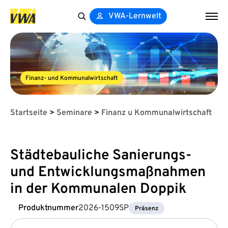
VWA-Lernwelt
Search
for:
Finanz- und Kommunalwirtschaft
Startseite
>
Seminare
>
Finanz u Kommunalwirtschaft
Städtebauliche Sanierungs-
und Entwicklungsmaßnahmen
in der Kommunalen Doppik
Produktnummer
2026-1509SP
Präsenz