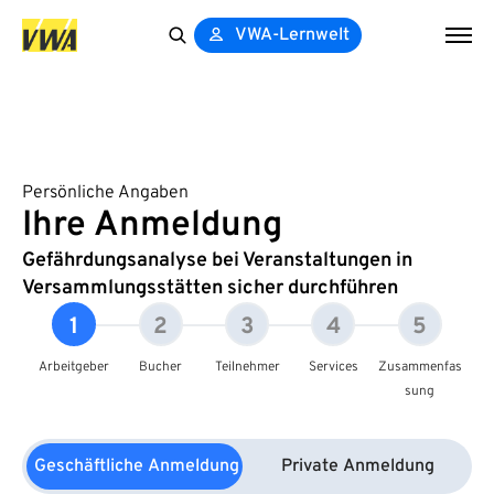
VWA-Lernwelt
Search
for:
Persönliche Angaben
Ihre Anmeldung
Gefährdungsanalyse bei Veranstaltungen in
Versammlungsstätten sicher durchführen
1
2
3
4
5
Arbeitgeber
Bucher
Teilnehmer
Services
Zusammenfas
sung
Geschäftliche Anmeldung
Private Anmeldung