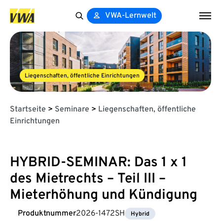
VWA-Lernwelt
Search
for:
Liegenschaften, öffentliche Einrichtungen
Startseite
>
Seminare
>
Liegenschaften, öffentliche
Einrichtungen
HYBRID-SEMINAR: Das 1 x 1
des Mietrechts – Teil III –
Mieterhöhung und Kündigung
Produktnummer
2026-1472SH
Hybrid