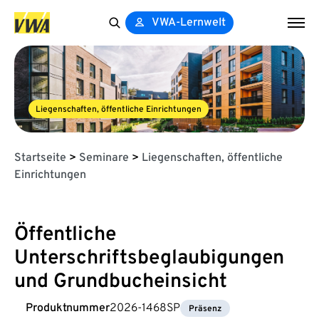
VWA-Lernwelt
Search
for:
Liegenschaften, öffentliche Einrichtungen
Startseite
>
Seminare
>
Liegenschaften, öffentliche
Einrichtungen
Öffentliche
Unterschriftsbeglaubigungen
und Grundbucheinsicht
Produktnummer
2026-1468SP
Präsenz