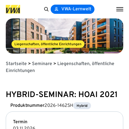
VWA-Lernwelt
Search
for:
Liegenschaften, öffentliche Einrichtungen
Startseite
>
Seminare
>
Liegenschaften, öffentliche
Einrichtungen
HYBRID-SEMINAR: HOAI 2021
Produktnummer
2026-1462SH
Hybrid
Termin
03.11.2026