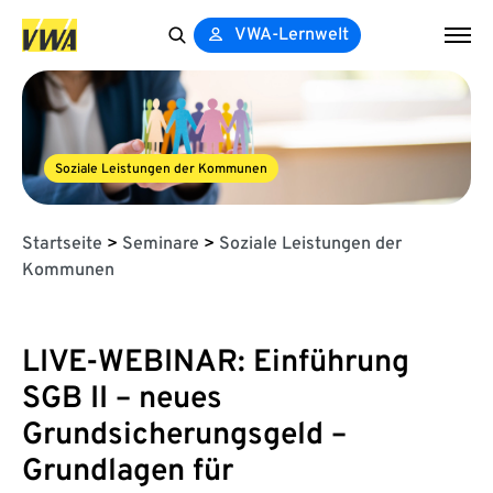
VWA-Lernwelt
Search
for:
Soziale Leistungen der Kommunen
Startseite
>
Seminare
>
Soziale Leistungen der
Kommunen
LIVE-WEBINAR: Einführung
SGB II – neues
Grundsicherungsgeld –
Grundlagen für