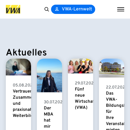
VWA-Lernwelt
Search
for:
Aktuelles
29.07.2026
05.08.2026
22.07.2026
Fünf
Vertrauensvolle
Das
neue
Zusammenarbeit
VWA-
Wirtschaftspsychologinnen
30.07.2026
und
Bildungsha
(VWA)
Der
praxisnahe
für
MBA
Weiterbildung
Ihre
hat
Veranstaltu
mir