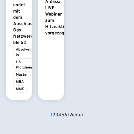
Anlass:
endet
LIVE-
mit
Webinar
dem
zum
Abschluss.
Hitzeaktionsplan
Das
vorgezogen
Netzwerk
bleibt!
Absolvent/-
in
HS 
Pforzheim
Master
MBA
MME
1
2
3
4
5
6
7
Weiter