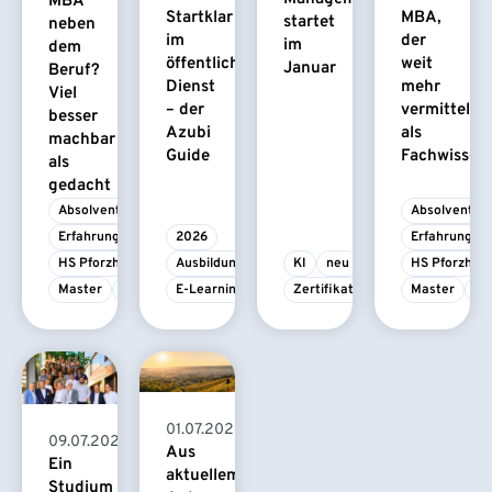
MBA
Startklar
MBA,
startet
neben
im
der
im
dem
öffentlichen
weit
Januar
Beruf?
Dienst
mehr
Viel
– der
vermittelt
besser
Azubi
als
machbar
Guide
Fachwissen
als
gedacht
Absolvent/-in
Absolvent/-i
Erfahrungsbericht
2026
Erfahrungsbe
HS Pforzheim
Ausbildung
KI
neu
HS Pforzhei
Master
MBA
E-Learning
Zertifikatskurs
Master
M
01.07.2026
09.07.2026
Aus
Ein
aktuellem
Studium