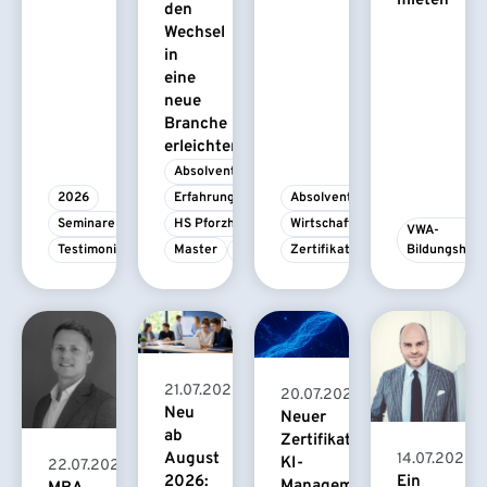
mieten
den
Wechsel
in
eine
neue
Branche
erleichtert
Absolvent/-in
2026
Erfahrungsbericht
Absolvent/-in
Seminare
HS Pforzheim
Wirtschaftspsychologie
VWA-
Testimonial
Master
MBA
Zertifikatskurs
Bildungshau
21.07.2026
20.07.2026
Neu
Neuer
ab
Zertifikatskurs
August
14.07.2026
KI-
22.07.2026
2026:
Ein
Management