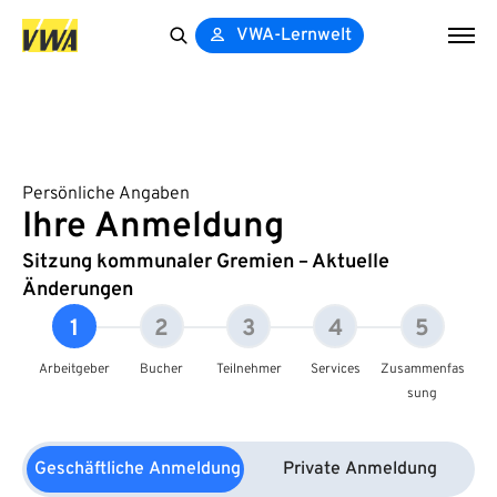
VWA-Lernwelt
Search
for:
Persönliche Angaben
Ihre Anmeldung
Sitzung kommunaler Gremien – Aktuelle
Änderungen
1
2
3
4
5
Arbeitgeber
Bucher
Teilnehmer
Services
Zusammenfas
sung
Geschäftliche Anmeldung
Private Anmeldung