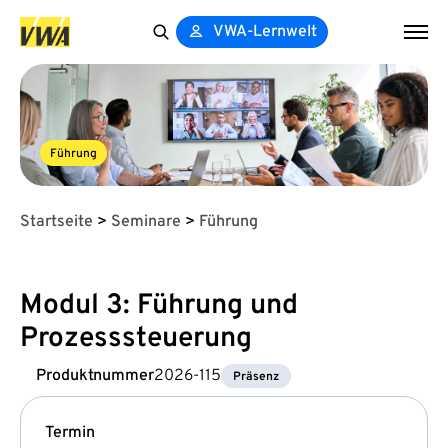
VWA-Lernwelt
Search
for:
Führung
Startseite
>
Seminare
>
Führung
Modul 3: Führung und
Prozesssteuerung
Produktnummer
2026-115
Präsenz
Termin