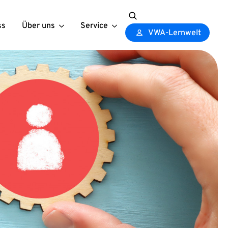
ss
Über uns
Service
Search
VWA-Lernwelt
for: