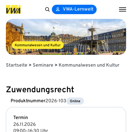
VWA-Lernwelt
Search
for:
Kommunalwesen und Kultur
Startseite
>
Seminare
>
Kommunalwesen und Kultur
Zuwendungsrecht
Produktnummer
2026-103
Online
Termin
26.11.2026
09:00–16:30 Uhr