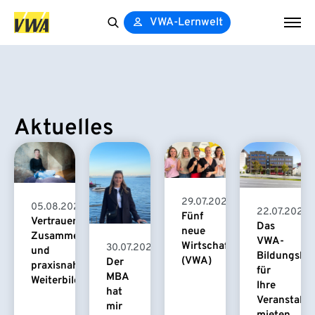
VWA-Lernwelt
Search
for:
Aktuelles
29.07.2026
05.08.2026
22.07.2026
Fünf
Vertrauensvolle
Das
neue
Zusammenarbeit
VWA-
Wirtschaftspsychologinnen
30.07.2026
und
Bildungsha
(VWA)
Der
praxisnahe
für
MBA
Weiterbildung
Ihre
hat
Veranstaltu
mir