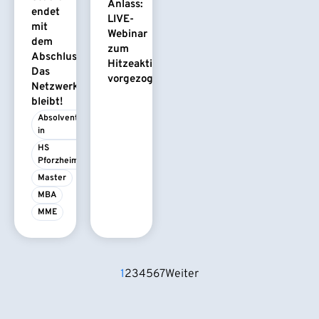
Anlass:
endet
LIVE-
mit
Webinar
dem
zum
Abschluss.
Hitzeaktionsplan
Das
vorgezogen
Netzwerk
bleibt!
Absolvent/-
in
HS 
Pforzheim
Master
MBA
MME
1
2
3
4
5
6
7
Weiter