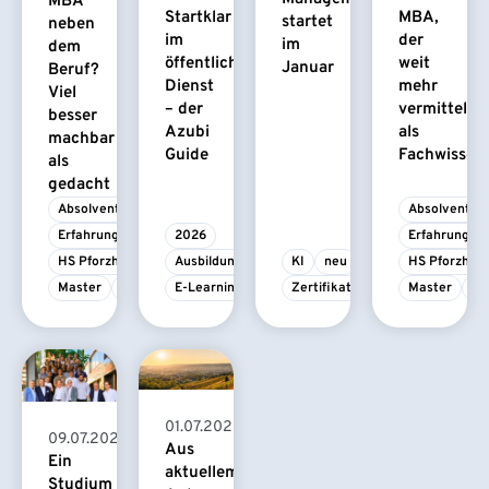
MBA
Startklar
MBA,
startet
neben
im
der
im
dem
öffentlichen
weit
Januar
Beruf?
Dienst
mehr
Viel
– der
vermittelt
besser
Azubi
als
machbar
Guide
Fachwissen
als
gedacht
Absolvent/-in
Absolvent/-i
Erfahrungsbericht
2026
Erfahrungsbe
HS Pforzheim
Ausbildung
KI
neu
HS Pforzhei
Master
MBA
E-Learning
Zertifikatskurs
Master
M
01.07.2026
09.07.2026
Aus
Ein
aktuellem
Studium