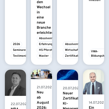
mieten
den
Wechsel
in
eine
neue
Branche
erleichtert
Absolvent/-in
2026
Erfahrungsbericht
Absolvent/-in
Seminare
HS Pforzheim
Wirtschaftspsychologie
VWA-
Testimonial
Master
MBA
Zertifikatskurs
Bildungshau
21.07.2026
20.07.2026
Neu
Neuer
ab
Zertifikatskurs
August
14.07.2026
KI-
22.07.2026
2026:
Ein
Management