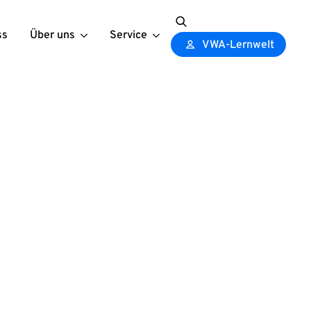
ss
Über uns
Service
Search
VWA-Lernwelt
for: