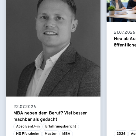
21.07.2026
Neu ab Au
öffentlich
22.07.2026
MBA neben dem Beruf? Viel besser
machbar als gedacht
Absolvent/-in
Erfahrungsbericht
HS Pforzheim
Master
MBA
2026
Au