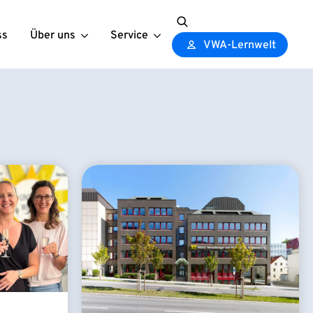
ss
Über uns
Service
Search
VWA-Lernwelt
for: