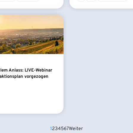
llem Anlass: LIVE-Webinar
aktionsplan vorgezogen
1
2
3
4
5
6
7
Weiter