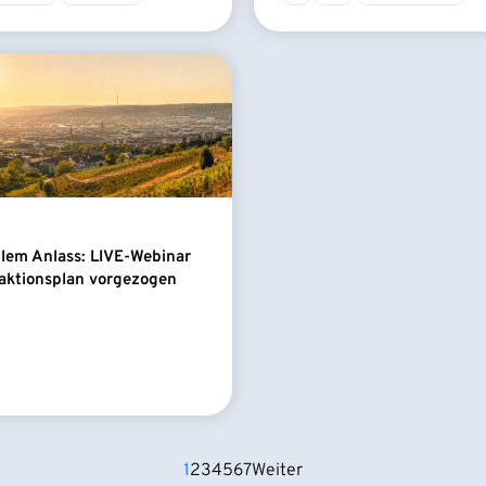
llem Anlass: LIVE-Webinar
aktionsplan vorgezogen
1
2
3
4
5
6
7
Weiter