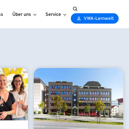
ss
Über uns
Service
Search
VWA-Lernwelt
for: