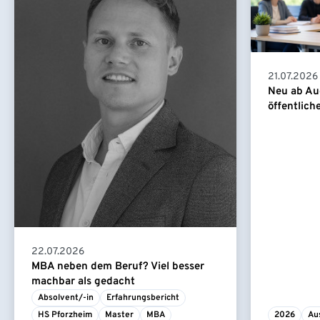
21.07.2026
Neu ab Au
öffentlich
22.07.2026
MBA neben dem Beruf? Viel besser
machbar als gedacht
Absolvent/-in
Erfahrungsbericht
HS Pforzheim
Master
MBA
2026
Au