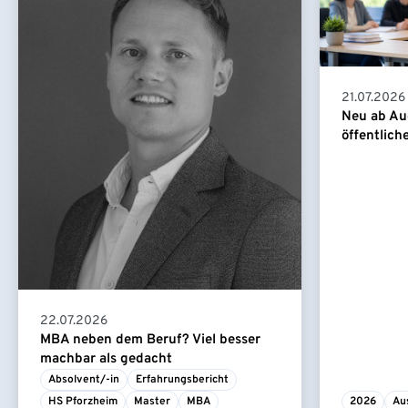
21.07.2026
Neu ab Au
öffentlich
22.07.2026
MBA neben dem Beruf? Viel besser
machbar als gedacht
Absolvent/-in
Erfahrungsbericht
HS Pforzheim
Master
MBA
2026
Au