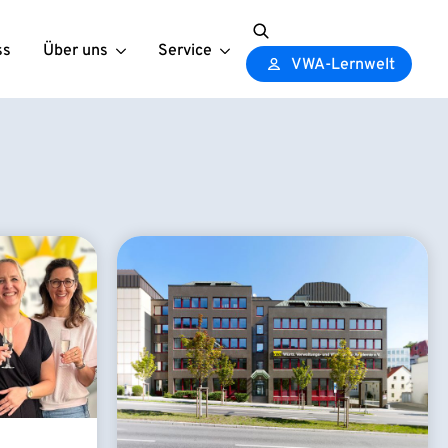
ss
Über uns
Service
Search
VWA-Lernwelt
for: