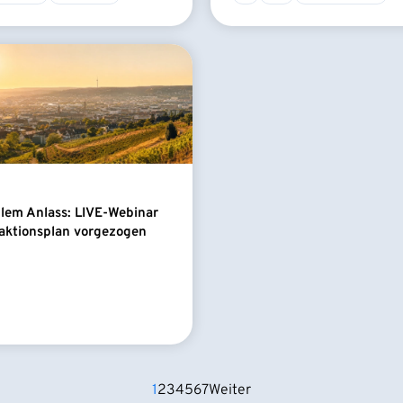
llem Anlass: LIVE-Webinar
aktionsplan vorgezogen
1
2
3
4
5
6
7
Weiter